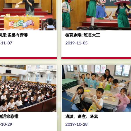
講座:雀巢有營養
德育劇場: 班長大王
-11-07
2019-11-05
朗誦節彩排
邊讀、邊煮、邊寫
-10-29
2019-10-28