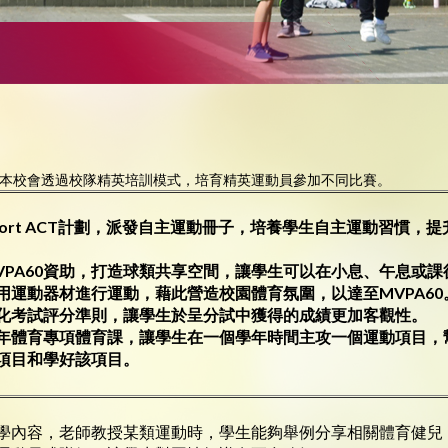
，本校會透過校隊精英培訓模式，培育精英運動員參加不同比賽。
ort ACT
計劃，派發自主運動冊子，培養學生自主運動習慣，提
VPA60
資助，打造球類共享空間，讓學生可以在小息、午息或課
用運動器材進行運動，藉此營造校園體育氛圍，以達至
MVPA60
化考試評分準則，讓學生於呈分試中獲得的成績更加客觀性。
年體育專項體育課，讓學生在一個學年時間主攻一個運動項目，
項目和學好該項目。
學內容，老師教授某類運動時，學生能夠舉例分享相關體育健兒