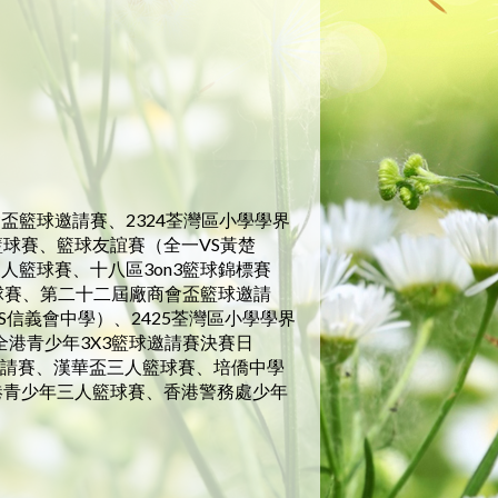
會盃籃球邀請賽、2324荃灣區小學學界
籃球賽、籃球友誼賽（全一VS黃楚
人籃球賽、十八區3on3籃球錦標賽
籃球賽、第二十二屆廠商會盃籃球邀請
S信義會中學）、2425荃灣區小學學界
港青少年3X3籃球邀請賽決賽日
邀請賽、漢華盃三人籃球賽、培僑中學
港青少年三人籃球賽、香港警務處少年