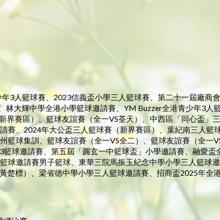
青少年3人籃球賽、2023信義盃小學三人籃球賽、第二十一屆廠商
林大輝中學全港小學籃球邀請賽、YM Buzzer全港青少年3人
（新界賽區）、籃球友誼賽（全一VS荃天）、中西區「同心盃」三
邀請賽、2024年大公盃三人籃球賽（新界賽區）、葉紀南三人
惠州籃球集訓、籃球友誼賽（全一VS全二）、籃球友誼賽（全一V
X3籃球邀請賽、第五屆「圓玄一中籃球盃」小學邀請賽、融愛盃全
小學籃球邀請賽男子籃球、東華三院馬振玉紀念中學小學三人籃球
S黃楚標）、梁省德中學小學三人籃球邀請賽、招商盃2025年全