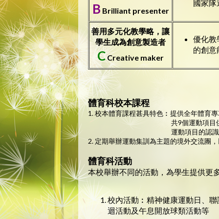
國家隊
B
Brilliant presenter
善用多元化教學略，讓
優化教
學生成為創意製造者
的創意
C
Creative maker
體育科校本課程
1. 校本體育課程甚具特色︰提供全年體
共9個運動項目
運動項目的認
2. 定期舉辦運動集訓為主題的境外交流團
體育科活動
本校舉辦不同的活動，為學生提供更
校內活動︰精神健康運動日、聯
迴活動及午息開放球類活動等