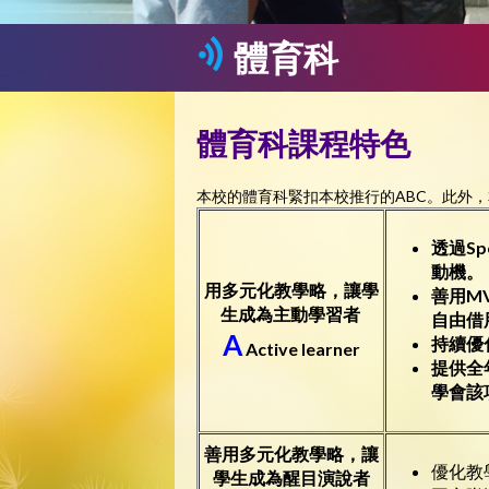
體育科
體育科課程特色
本校的體育科緊扣本校推行的ABC。此外
透過
Sp
動機。
用多元化教學略，讓學
善用
M
生成為主動學習者
自由借
A
持續優
Active learner
提供全
學會該
善用多元化教學略，讓
優化教
學生成為醒目演說者