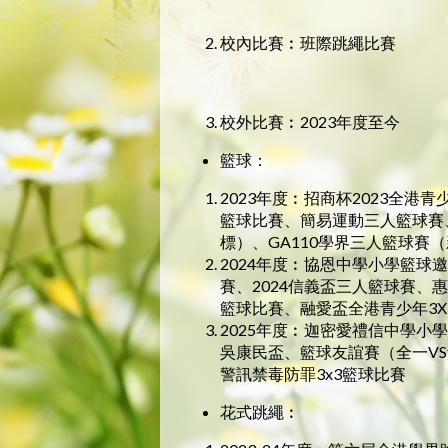
校內比賽︰班際跳繩比賽
校外比賽︰2023年度至今
籃球：
2023年度︰招商杯2023全港
籃球比賽、簡易運動三人籃球賽、
標）、GA110學界三人籃球賽
2024年度︰協恩中學小學籃球
賽、2024信義盃三人籃球賽、
籃球比賽、融愛盃全港青少年3
2025年度︰迦密愛禮信中學
吳康民盃、籃球友誼賽（全一V
警訊禁毒防罪3x3籃球比賽
花式跳繩︰