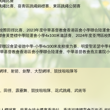
界跳繩比賽
學界跳繩比賽、葵青區跳繩錦標賽、東區跳繩公開賽
荃灣區校際田徑比賽、2023年度中華基督教會香港區會小學聯合陸運會
者聯會黃楚標中學陸運會小學4x100米邀請賽、2024年度荃灣區
總理聯誼會梁省德中學-小學4x100米友校接力賽、明愛聖若瑟中
度中華基督教會香港區會小學聯合陸運會、中華基督教會燕京書院
網球、射箭、劍擊、大型網球、競技啦啦隊等
、田徑、霹靂舞、競技啦啦隊、花式跳繩、武術等
七人欖球賽、世界女排大獎賽香港站、香港福建體育會百年盃-超