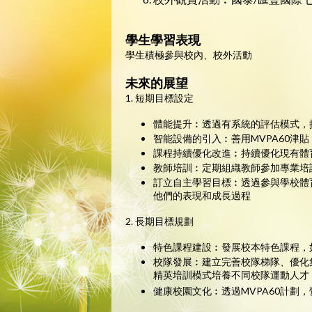
學生學習表現
學生積極參與校內、校外活動
未來的展望
1. 短期目標設定
體能提升︰透過有系統的評估模式，
智能設備的引入︰善用MVPA60
課程持續優化改進︰持續優化現有體
教師培訓︰定期組織教師參加專業培
訂立自主學習目標︰透過參與學校體育
他們的表現和成長過程
2. 長期目標規劃
特色課程建設︰發展校本特色課程，如
校隊發展︰建立完善校隊梯隊、優化
精英培訓模式培養不同校隊運動人才
健康校園文化︰透過MVPA60計