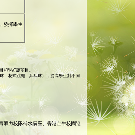
，發揮學生
項目和學好該項目。
籃球、花式跳繩、乒乓球），提高學生對不同
寶礦力校隊補水講座、香港金牛校園巡