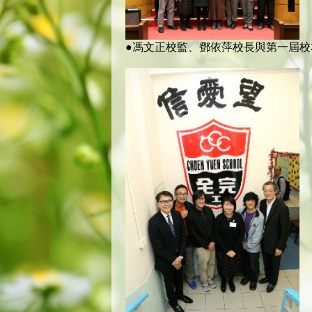
●馮文正校監、鄧依萍校長與第一屆校