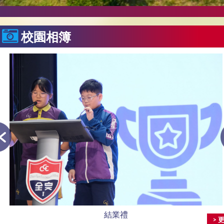
校園相簿
結業禮
> 