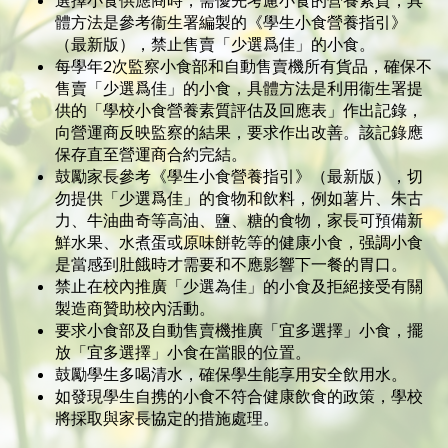
體方法是參考衞生署編製的《學生小食營養指引》
（最新版），禁止售賣「少選爲佳」的小食。
每學年2次監察小食部和自動售賣機所有貨品，確保不
售賣「少選爲佳」的小食，具體方法是利用衞生署提
供的「學校小食營養素質評估及回應表」作出記錄，
向營運商反映監察的結果，要求作出改善。該記錄應
保存直至營運商合約完結。
鼓勵家長參考《學生小食營養指引》（最新版），切
勿提供「少選爲佳」的食物和飲料，例如薯片、朱古
力、牛油曲奇等高油、鹽、糖的食物，家長可預備新
鮮水果、水煮蛋或原味餅乾等的健康小食，强調小食
是當感到肚餓時才需要和不應影響下一餐的胃口。
禁止在校內推廣「少選為佳」的小食及拒絕接受有關
製造商贊助校內活動。
要求小食部及自動售賣機推廣「宜多選擇」小食，擺
放「宜多選擇」小食在當眼的位置。
鼓勵學生多喝清水，確保學生能享用安全飲用水。
如發現學生自携的小食不符合健康飲食的政策，學校
將採取與家長協定的措施處理。