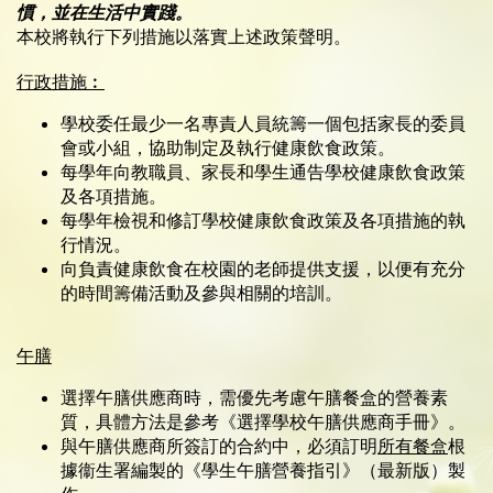
慣，並在生活中實踐。
本校將執行下列措施以落實上述政策聲明。
行政措施︰
學校委任最少一名專責人員統籌一個包括家長的委員
會或小組，協助制定及執行健康飲食政策。
每學年向教職員、家長和學生通告學校健康飲食政策
及各項措施。
每學年檢視和修訂學校健康飲食政策及各項措施的執
行情況。
向負責健康飲食在校園的老師提供支援，以便有充分
的時間籌備活動及參與相關的培訓。
午膳
選擇午膳供應商時，需優先考慮午膳餐盒的營養素
質，具體方法是參考《選擇學校午膳供應商手冊》。
與午膳供應商所簽訂的合約中，必須訂明
所有餐盒
根
據衞生署編製的《學生午膳營養指引》（最新版）製