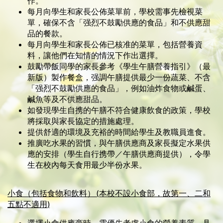
作。
每月向學生和家長公佈菜單前，學校需事先檢視菜
單，確保不含「强烈不鼓勵供應的食品」和不供應甜
品的餐款。
每月向學生和家長公佈已核准的菜單，包括營養資
料，讓他們在知情的情況下作出選擇。
鼓勵帶飯同學的家長參考《學生午膳營養指引》（最
新版）製作餐盒，强調午膳提供最少一份蔬菜、不含
「强烈不鼓勵供應的食品」，例如油炸食物或鹹蛋、
鹹魚等及不供應甜品。
如發現學生自携的午膳不符合健康飲食的政策，學校
將採取與家長協定的措施處理。
提供舒適的環境及充裕的時間給學生及教職員進食。
推廣吃水果的習慣，與午膳供應商及家長擬定水果供
應的安排（學生自行携帶／午膳供應商提供），令學
生在校內每天食用最少半份水果。
小食（包括食物和飲料） (
本校不設小食部，故第一、二和
五點不適用
)
選擇小食供應商時，需優先考慮小食的營養素質，具