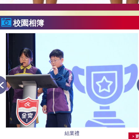
校園相簿
結業禮
> 